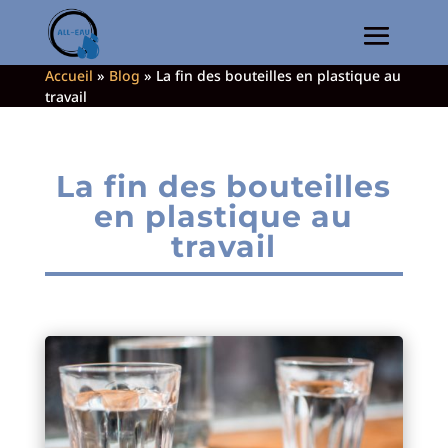
Accueil
»
Blog
»
La fin des bouteilles en plastique au
travail
La fin des bouteilles
en plastique au
travail