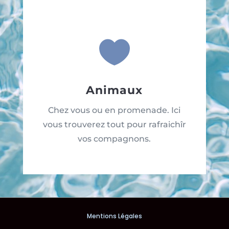

Animaux
Chez vous ou en promenade. Ici
vous trouverez tout pour rafraichîr
vos compagnons.
Mentions Légales